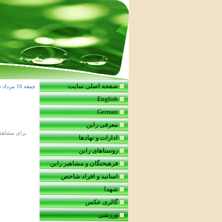
صفحه اصلی سایت
جمعه 16 مرداد 1405 شمسی
English
German
معرفی راین
برای مشاهده
ادارات و نهادها
ب
روستاهای راین
فرهیختگان و مشاهیر راین
اساتید و افراد شاخص
شهدا
گالری عکس
ورزشی