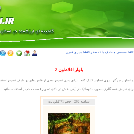
مصادف با 22 صفر 1448هجری قمری
بلوار افلاطون 2
 تصاوير بزرگتر ، روی تصاوير کليک کنيد ، برای ديدن تصوير بعدی از فلش های دو طرف تصوير استفاد
رای نمايش همه گالری بصورت اتوماتيک از آيکن پخش در بالای تصوير ( سمت چپ ) استفاده نمائيد
شناسه 262 - حجم 71 کيلوبايت