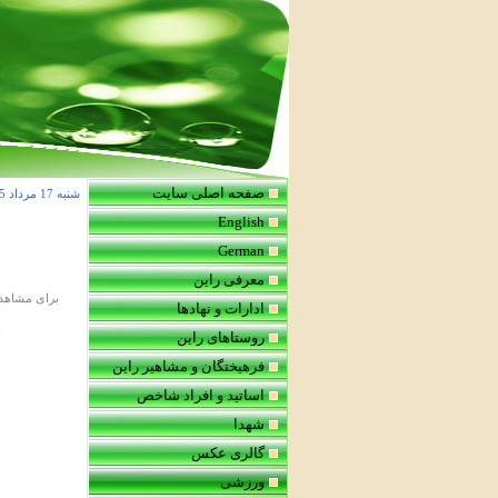
صفحه اصلی سایت
شنبه 17 مرداد 1405 شمسی
English
German
معرفی راین
برای مشاهده
ادارات و نهادها
ب
روستاهای راین
فرهیختگان و مشاهیر راین
اساتید و افراد شاخص
شهدا
گالری عکس
ورزشی