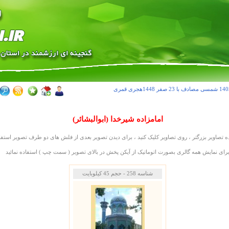
مصادف با 23 صفر 1448هجری قمری
امامزاده شیرخدا (ابوالبشائر)
 تصاوير بزرگتر ، روی تصاوير کليک کنيد ، برای ديدن تصوير بعدی از فلش های دو طرف تصوير استفاد
رای نمايش همه گالری بصورت اتوماتيک از آيکن پخش در بالای تصوير ( سمت چپ ) استفاده نمائيد
شناسه 258 - حجم 45 کيلوبايت